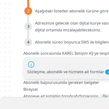
Aşağıdaki listeden abonelik türüne göre g
Adresinize gelecek olan dijital kurye vası
dijital ortamda imzalayabileceksiniz.
Abonelik süreci boyunca SMS ile bilgilend
Abonelik sonrasında
KAREL İletişim AŞ
'ye tespi
Sözleşme, abonelik ve hizmete ait formlar
Abonelik başvurusunda gereken belgeler
Bireysel
Aboneye ait kimliğin fotoğrafı/fotokopisi.
Ön 
Abone ait e-devletten alınmış
"KAREL İLETİ