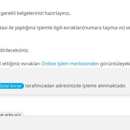
erekli belgelerinizi hazırlayınız.
tası ile yaptığınız işlemle ilgili evrakları(numara taşıma vs) 
irileceksiniz.
t ettiğiniz evrakları
Online işlem merkezinden
görüntüleyebi
tarafınızadan adresinizde işleme alınmaktadır.
dijital kurye
ve arka yüz
açıklamalı ikametgah belgesi.
ŞİM AŞ"