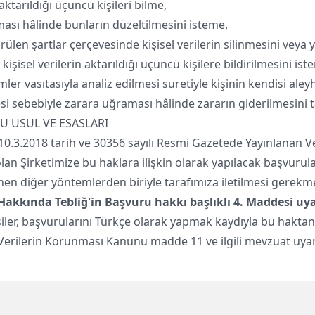
aktarıldığı üçüncü kişileri bilme,
lması hâlinde bunların düzeltilmesini isteme,
en şartlar çerçevesinde kişisel verilerin silinmesini veya 
 kişisel verilerin aktarıldığı üçüncü kişilere bildirilmesini ist
er vasıtasıyla analiz edilmesi suretiyle kişinin kendisi ale
esi sebebiyle zarara uğraması hâlinde zararın giderilmesini t
U USUL VE ESASLARI
 10.3.2018 tarih ve 30356 sayılı Resmi Gazetede Yayınlanan 
 Şirketimize bu haklara ilişkin olarak yapılacak başvuruları
nen diğer yöntemlerden biriyle tarafımıza iletilmesi gerekme
Hakkında Tebliğ'in Başvuru hakkı başlıklı 4. Maddesi uy
şiler, başvurularını Türkçe olarak yapmak kaydıyla bu haktan 
işisel Verilerin Korunması Kanunu madde 11 ve ilgili mevzuat 