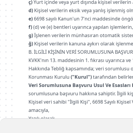
ç)
Yurt içinde veya yurt dışında kişisel verilerin 
d)
Kişisel verilerin eksik veya yanlış işlenmiş o
e)
6698 sayılı Kanun'un 7'nci maddesinde öngörül
f)
(d) ve (e) bentleri uyarınca yapılan işlemlerin,
g)
İşlenen verilerin münhasıran otomatik sisteml
ğ)
Kişisel verilerin kanuna aykırı olarak işlenm
B. İLGİLİ KİŞİNİN VERİ SORUMLUSUNA BAŞVUR
KVKK'nın 13. maddesinin 1. fıkrası uyarınca ve
Hakkında Tebliğ kapsamında; veri sorumlusu olan
Korunması Kurulu
("Kurul")
tarafından belirle
Veri Sorumlusuna Başvuru Usul Ve Esasları 
sorumlusuna başvuru hakkına sahiptir. İlgili ki
Kişisel veri sahibi "İlgili Kişi", 6698 Sayılı K
amacıyla,
Yazılı olarak,
Güvenli elektronik imza ile,