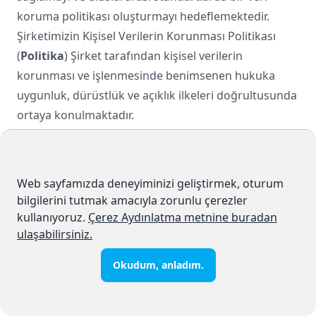
koruma politikası oluşturmayı hedeflemektedir.
Şirketimizin Kişisel Verilerin Korunması Politikası
(
Politika
) Şirket tarafından kişisel verilerin
korunması ve işlenmesinde benimsenen hukuka
uygunluk, dürüstlük ve açıklık ilkeleri doğrultusunda
ortaya konulmaktadır.
Bu Politika'da Şirketimizin veri sorumlusu sıfatından
kaynaklı olarak; kişisel verilerin işlenmesinde esas
aldığımız temel ilkelere yer verilmektedir. Şirketimiz,
Web sayfamızda deneyiminizi geliştirmek, oturum
kişisel veri işleme süreçlerini T.C. Anayasası ve KVKK
bilgilerini tutmak amacıyla zorunlu çerezler
çerçevesinde Kişisel Veriler Envanteri ile
kullanıyoruz.
Çerez Aydınlatma metnine buradan
belirlemekte; bu verileri ilgili mevzuat hükümlerine
ulaşabilirsiniz.
ve işbu Politika'ya uygun olarak işlemektedir.
Okudum, anladım.
2. KAPSAM
İşbu Politika; KVKK ve ilgili mevzuatta
“ilgili kişi”
olarak tanımlanan kişisel veri sahibi gerçek kişiye