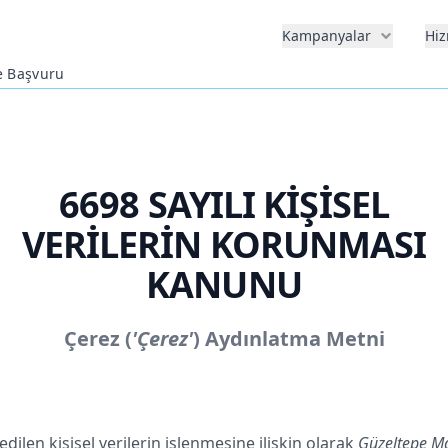
Kampanyalar
Hiz
e Başvuru
6698 SAYILI KİŞİSEL
VERİLERİN KORUNMASI
KANUNU
Çerez (
'Çerez'
) Aydınlatma Metni
edilen kişisel verilerin işlenmesine ilişkin olarak
Güzeltepe Ma