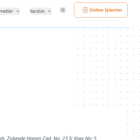
Online İşlemler
metler
Yardım
h. Zübeyde Hanım Cad. No: 23 İç Kapı No: 5