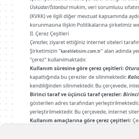
Üsküdar/İstanbul
mukim, veri sorumlusu sıfatın
(KVKK) ve ilgili diğer mevzuat kapsamında aydın
korunmasına ilişkin Politikalarına şirketimiz w
II. Çerez Çeşitleri
Çerez
ler, ziyaret ettiğiniz internet siteleri ta
Şirketimizin "
" alan adında ye
kareliletisim.com.tr
"çerez" kullanılmaktadır.
Kullanım süresine göre çerez çeşitleri:
Oturu
kapattığında bu çerezler de silinmektedir.
Kalı
kendiliğinden silinmektedir. Bu çerçevede, inte
Birinci taraf ve üçüncü taraf çerezler:
Birinci
gösterilen adres tarafından yerleştirilmektedir
yerleştirilmektedir. Bu çerçevede, internet sit
Kullanım amaçlarına göre çerez çeşitleri:
Çe
amaçlarla kullanılmaktadır.
III. Kişisel Verileri Toplama Yöntemleri ve Huku