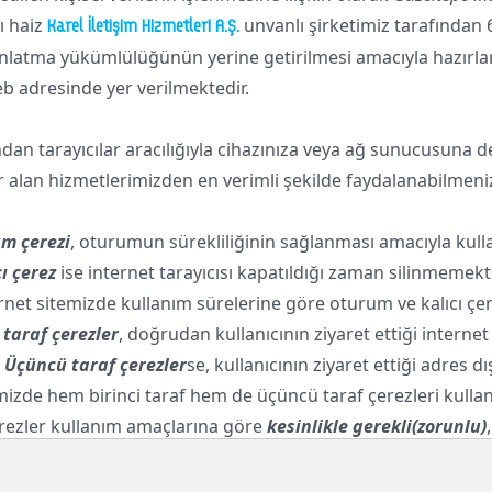
ı haiz
unvanlı şirketimiz tarafından 
Karel İletişim Hizmetleri A.Ş.
latma yükümlülüğünün yerine getirilmesi amacıyla hazırlanmış
eb adresinde yer verilmektedir.
rafından tarayıcılar aracılığıyla cihazınıza veya ağ sunucusun
r alan hizmetlerimizden en verimli şekilde faydalanabilmeniz 
m çerezi
, oturumun sürekliliğinin sağlanması amacıyla kullan
cı çerez
ise internet tarayıcısı kapatıldığı zaman silinmemekte 
rnet sitemizde kullanım sürelerine göre oturum ve kalıcı çer
 taraf çerezler
, doğrudan kullanıcının ziyaret ettiği interne
.
Üçüncü taraf çerezler
se, kullanıcının ziyaret ettiği adres dı
emizde hem birinci taraf hem de üçüncü taraf çerezleri kullan
rezler kullanım amaçlarına göre
kesinlikle gerekli(zorunlu)
ki Sebepleri