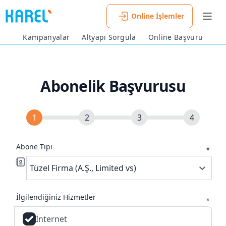
Online İşlemler
Men
Kampanyalar
Altyapı Sorgula
Online Başvuru
Abonelik Başvurusu
Abone Tipi
*
Tüzel Firma (A.Ş., Limited vs)
İlgilendiğiniz Hizmetler
*
İnternet