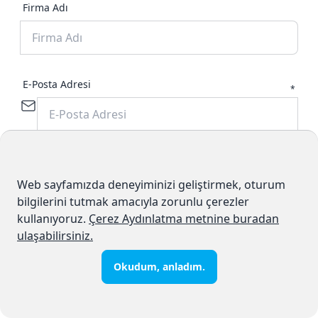
Firma Adı
E-Posta Adresi
*
Cep Telefonu Numarası
*
Web sayfamızda deneyiminizi geliştirmek, oturum
bilgilerini tutmak amacıyla zorunlu çerezler
kullanıyoruz.
Çerez Aydınlatma metnine buradan
ulaşabilirsiniz.
İlgilenilen Ürün/Hizmetler
Sabit Telefon Hizmeti
Okudum, anladım.
Bulut Santral Hizmeti
İnternet Hizmeti
SMS Hizmeti