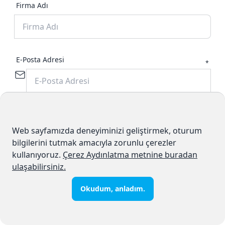
Firma Adı
E-Posta Adresi
*
Cep Telefonu Numarası
*
Web sayfamızda deneyiminizi geliştirmek, oturum
bilgilerini tutmak amacıyla zorunlu çerezler
kullanıyoruz.
Çerez Aydınlatma metnine buradan
ulaşabilirsiniz.
İlgilenilen Ürün/Hizmetler
Sabit Telefon Hizmeti
Okudum, anladım.
Bulut Santral Hizmeti
İnternet Hizmeti
SMS Hizmeti