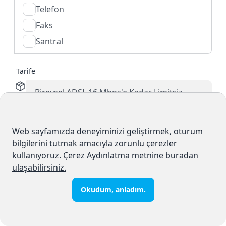
Telefon
Faks
Santral
Tarife
Ad
*
Web sayfamızda deneyiminizi geliştirmek, oturum
bilgilerini tutmak amacıyla zorunlu çerezler
kullanıyoruz.
Çerez Aydınlatma metnine buradan
ulaşabilirsiniz.
Soyad
*
Okudum, anladım.
Doğum Tarihi
*