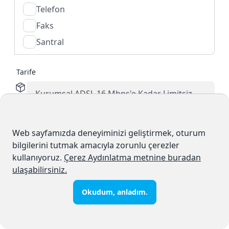
Telefon
Faks
Santral
Tarife
Ad
*
Web sayfamızda deneyiminizi geliştirmek, oturum
bilgilerini tutmak amacıyla zorunlu çerezler
kullanıyoruz.
Çerez Aydınlatma metnine buradan
ulaşabilirsiniz.
Soyad
*
Okudum, anladım.
Doğum Tarihi
*